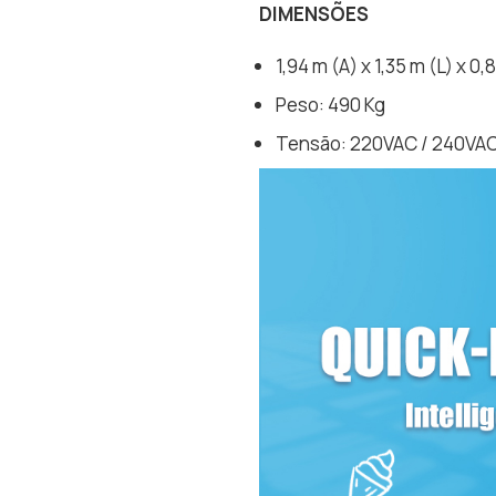
DIMENSÕES
1,94 m (A) x 1,35 m (L) x 0,
Peso: 490 Kg
Tensão: 220VAC / 240VAC