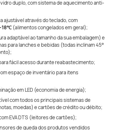
 vidro duplo, com sistema de aquecimento anti-
 ajustável através do teclado, com
-18
℃
(alimentos congelados em geral);
ltura adaptável ao tamanho da sua embalagem) e
unas para lanches e bebidas (todas inclinam 45°
ento);
para fácil acesso durante reabastecimento;
om espaço de inventário para itens
minação em LED (economia de energia);
ível com todos os principais sistemas de
otas, moedas) e cartões de crédito ou débito;
com EVA DTS (leitores de cartões);
ensores de queda dos produtos vendidos