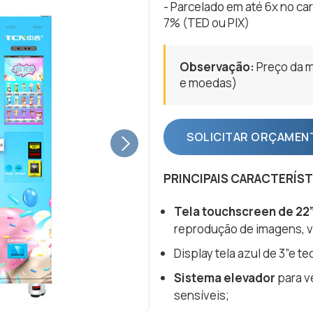
- Parcelado em até 6x no ca
7% (TED ou PIX)
Observação:
Preço da m
e moedas)
SOLICITAR ORÇAMEN
Next
PRINCIPAIS CARACTERÍS
Tela touchscreen de 22
reprodução de imagens, v
Display tela azul de 3”e te
Sistema elevador
para v
sensíveis;