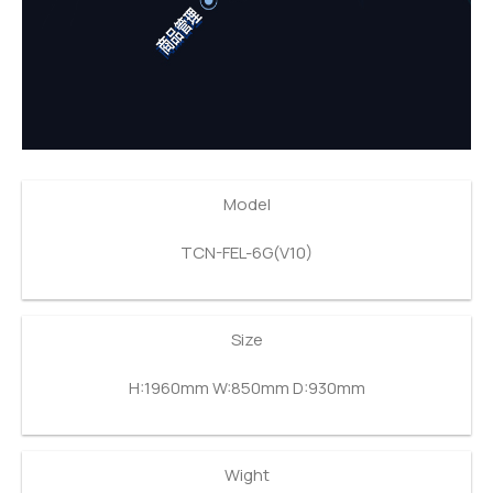
Model
TCN-FEL-6G(V10)
Size
H:1960mm W:850mm D:930mm
Wight