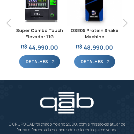
Previous
Next
 New
Super Combo Touch
GS805 Protein Shake
Supe
Elevador 11G
Machine
0
R$
44.990,00
R$
48.990,00
DETALHES
DETALHES
O GRUPO QAB foi criado no ano 2000, com a missão de atuar de
forma diferenciada no mercado de tecnologia em venda