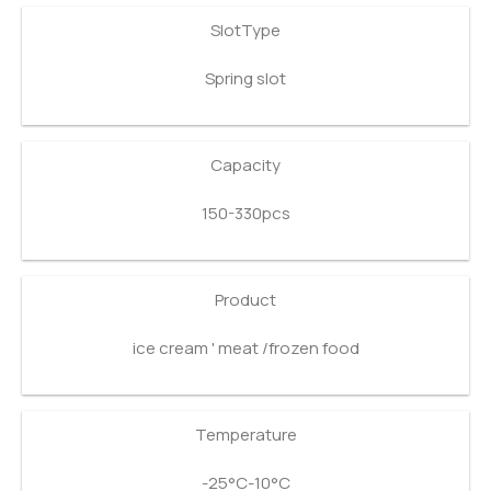
SlotType
Spring slot
Capacity
150-330pcs
Product
ice cream ' meat /frozen food
Temperature
-25°C-10°C