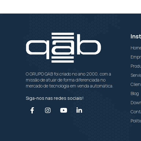
Ins
Hom
Empr
Prod
O GRUPO QAB foi criado no ano 2000, com a
Servi
missão de atuar de forma diferenciada no
Clien
mercado de tecnologia em venda automática.
Blog
Siga-nos nas redes sociais!
Down
Cont
Polít