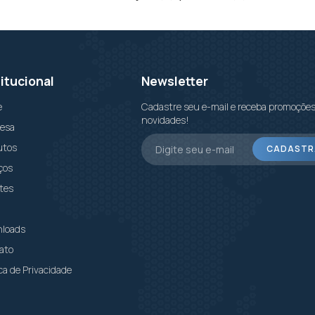
titucional
Newsletter
e
Cadastre seu e-mail e receba promoções
novidades!
esa
utos
CADASTR
ços
tes
loads
ato
ica de Privacidade