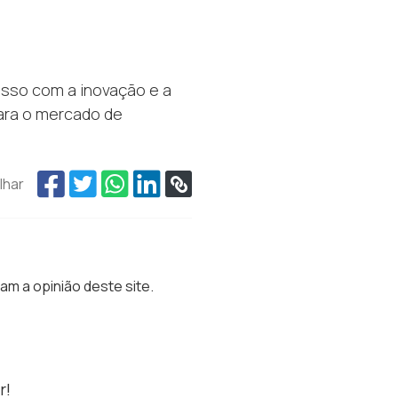
sso com a inovação e a
ara o mercado de
lhar
m a opinião deste site.
r!