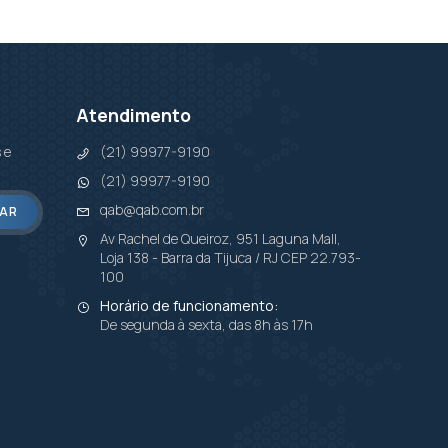
Atendimento
 e
(21) 99977-9190
(21) 99977-9190
qab@qab.com.br
AR
Av Rachel de Queiroz, 951 Laguna Mall,
Loja 138 - Barra da Tijuca / RJ CEP 22.793-
100
Horário de funcionamento:
De segunda à sexta, das 8h às 17h